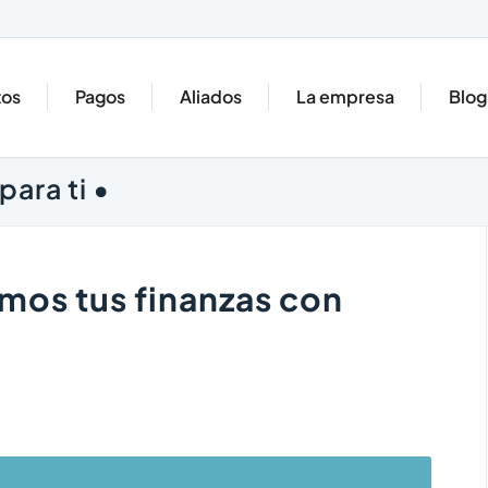
tos
Pagos
Aliados
La empresa
Blog
para ti •
amos tus finanzas con